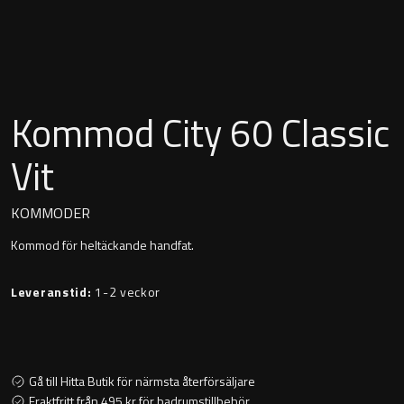
Montana
Heltäckande handfat
Orlando
Fristående handfat
Signature
Kommod City 60 Classic
Underlimmat handfat
Stockholm
Vit
Handfat med piedestal
KOMMODER
Kommod för heltäckande handfat.
Blandare
Leveranstid:
1-2 veckor
Tvättställsblandare
Bottenventiler
Gå till Hitta Butik för närmsta återförsäljare
Fraktfritt från 495 kr för badrumstillbehör