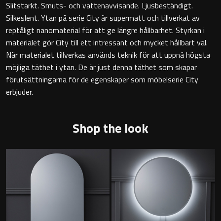
Slitstarkt. Smuts- och vattenavvisande. Ljusbeständigt.
Badkarshandtag
Silkeslent. Ytan på serie City är supermatt och tillverkat av
reptåligt nanomaterial för att ge längre hållbarhet. Styrkan i
Duschkorgar
materialet gör City till ett intressant och mycket hållbart val.
När materialet tillverkas används teknik för att uppnå högsta
möjliga täthet i ytan. De är just denna täthet som skapar
Hyllor
förutsättningarna för de egenskaper som möbelserie City
erbjuder.
Sminkspeglar
Speglar utan belysning
Shop the look
Toalettborstset
Belysning
Handtag & knoppar