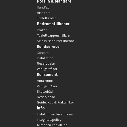
Porslin & blandare
Handfat
Blandare
Toalettstolar
Badrumstillbehör
Krokar
Toalettpappershållare
Se alla Badrumstillbehör
Kundservice
Kontakt
Installation
Reservdelar
Vanliga frågor
Konsument
Hitta Butik
Vanliga frågor
Skötselråd
Reservdelar
Guide: Köp & Fraktvillkor
Info
Inställningar för cookies
Integritetspolicy
Allmänna köpvillkor