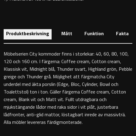
Toalettstolar
Golvstående toalettstol
Produktbeskrivning
Mått
Funktion
Fakta
Vägghängd toalettstol
Möbelserien City kommoder finns i storlekar: 40, 60, 80, 100,
120 och 160 cm. I färgerna: Coffee cream, Cotton cream,
Klassisk vit, Midnight blå, Thunder svart, Highland grön, Pebble
greige och Thunder grå. Möjlighet att färgmatcha City
Toalettpappershållare
underdel med äkta porslin (Edge, Bloc, Cylinder, Bowl och
Toalettstol) ton i ton. Gäller färgerna Coffee cream, Cotton
Krokar
cream, Blank vit och Matt vit. Fullt utdragbara och
mjukstängande lådor med raka sidor i vit plåt, justerbara
Handduksringar
lådfronter, anti-glid mattor, löstagbart inrede av massivträ.
Alla möbler levereras färdigmonterade.
Handduksstänger