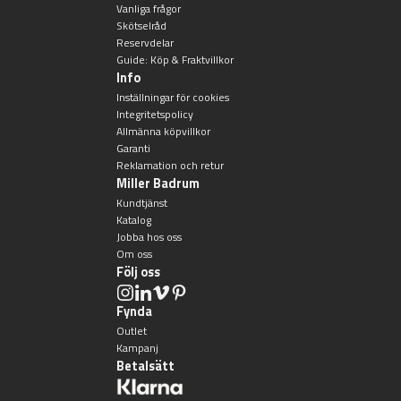
Vanliga frågor
Badkarshandtag
Skötselråd
Reservdelar
Guide: Köp & Fraktvillkor
Duschkorgar
Info
Inställningar för cookies
Integritetspolicy
Hyllor
Allmänna köpvillkor
Garanti
Reklamation och retur
Sminkspeglar
Miller Badrum
Kundtjänst
Speglar utan belysning
Katalog
Jobba hos oss
Om oss
Toalettborstset
Följ oss
Belysning
Fynda
Outlet
Kampanj
Handtag & knoppar
Betalsätt