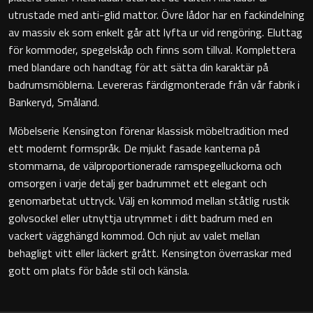
Montana
utrustade med anti-glid mattor. Övre lådor har en fackindelning
Heltäckande handfat
av massiv ek som enkelt går att lyfta ur vid rengöring. Eluttag
Orlando
för kommoder, spegelskåp och finns som tillval. Komplettera
Fristående handfat
med blandare och handtag för att sätta din karaktär på
Signature
badrumsmöblerna. Levereras färdigmonterade från vår fabrik i
Underlimmat handfat
Bankeryd, Småland.
Stockholm
Möbelserie Kensington förenar klassisk möbeltradition med
Handfat med piedestal
ett modernt formspråk. De mjukt fasade kanterna på
stommarna, de välproportionerade ramspegelluckorna och
omsorgen i varje detalj ger badrummet ett elegant och
Blandare
genomarbetat uttryck. Välj en kommod mellan ståtlig rustik
golvsockel eller utnyttja utrymmet i ditt badrum med en
Tvättställsblandare
vackert vägghängd kommod. Och njut av valet mellan
behagligt vitt eller läckert grått. Kensington överraskar med
Bottenventiler
gott om plats för både stil och känsla.