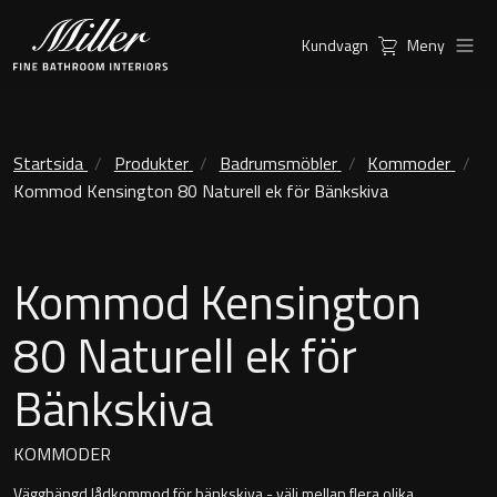
Kundvagn
Meny
Produkter
Serier
Ambient Speglar
Kommoder
Startsida
Produkter
Badrumsmöbler
Kommoder
Kommod Kensington 80 Naturell ek för Bänkskiva
Inspiration
City
Möbelpaket
Hitta
Classic Porslin
Kommod Kensington
återförsäljare
Kensington
80 Naturell ek för
Spegelskåp
Bänkskiva
London
Linear Led Spegelskåp
New York
Kundservice
KOMMODER
Sky Spegelskåp
Vägghängd lådkommod för bänkskiva - välj mellan flera olika