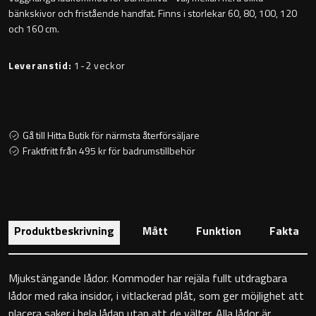
Sky Spegelskåp
Kontakt
bänkskivor och fristående handfat. Finns i storlekar 60, 80, 100, 120
och 160 cm.
Speglar
Traditional
Katalog
Leveranstid:
1-2 veckor
Ambient Speglar
Kampanj
Projektsortiment
Förvaring
Gå till Hitta Butik för närmsta återförsäljare
Atlanta
Fraktfritt från 495 kr för badrumstillbehör
Högskåp
Skötselråd
Bond
Förvaringsskåp
Om Oss
Boston
Produktbeskrivning
Mått
Funktion
Fakta
Reservdelar
Metro
Mjukstängande lådor. Kommoder har rejäla fullt utdragbara
Outlet
Miami
lådor med raka insidor, i vitlackerad plåt, som ger möjlighet att
Handfat
placera saker i hela lådan utan att de välter. Alla lådor är