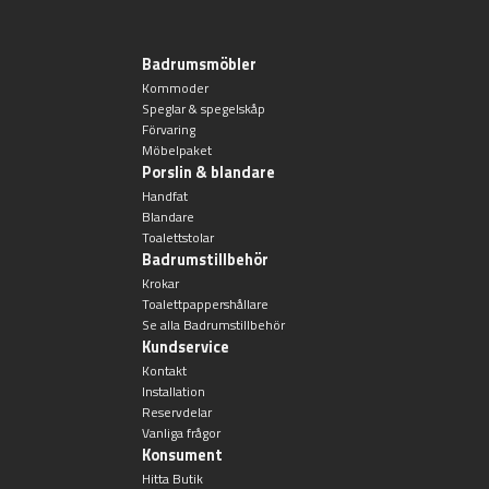
Toalettstolar
Badrumsmöbler
Golvstående toalettstol
Kommoder
Speglar & spegelskåp
Vägghängd toalettstol
Förvaring
Möbelpaket
Porslin & blandare
Handfat
Blandare
Toalettstolar
Badrumstillbehör
Krokar
Toalettpappershållare
Toalettpappershållare
Se alla Badrumstillbehör
Kundservice
Krokar
Kontakt
Installation
Handduksringar
Reservdelar
Vanliga frågor
Konsument
Handduksstänger
Hitta Butik