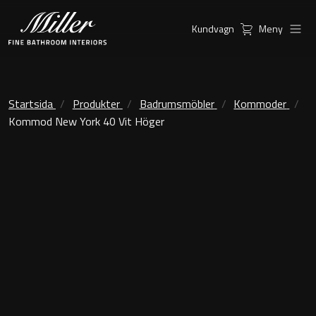
Kundvagn
Meny
Produkter
Serier
Ambient Speglar
Kommoder
Startsida
Produkter
Badrumsmöbler
Kommoder
Kommod New York 40 Vit Höger
Inspiration
City
Möbelpaket
Hitta
Classic Porslin
återförsäljare
Kensington
Spegelskåp
London
Linear Led Spegelskåp
New York
Kundservice
Sky Spegelskåp