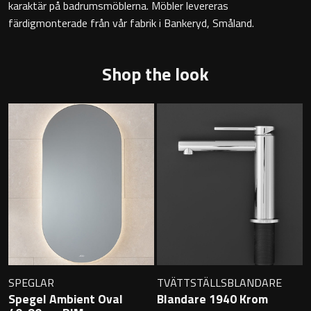
karaktär på badrumsmöblerna. Möbler levereras
Badkarshandtag
färdigmonterade från vår fabrik i Bankeryd, Småland.
Duschkorgar
Shop the look
Hyllor
Sminkspeglar
Speglar utan belysning
Toalettborstset
Belysning
Handtag & knoppar
SPEGLAR
TVÄTTSTÄLLSBLANDARE
Spegel Ambient Oval
Blandare 1940 Krom