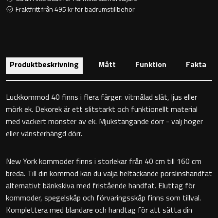
Toalettstolar
Fraktfritt från 495 kr för badrumstillbehör
Golvstående toalettstol
Vägghängd toalettstol
Produktbeskrivning
Mått
Funktion
Fakta
Luckkommod 40 finns i flera färger: vitmålad slät, ljus eller
mörk ek. Dekorek är ett slitstarkt och funktionellt material
med vackert mönster av ek. Mjukstängande dörr - välj höger
Toalettpappershållare
eller vänsterhängd dörr.
Krokar
New York kommoder finns i storlekar från 40 cm till 160 cm
breda. Till din kommod kan du välja heltäckande porslinshandfat
Handduksringar
alternativt bänkskiva med fristående handfat. Eluttag för
kommoder, spegelskåp och förvaringsskåp finns som tillval.
Handduksstänger
Komplettera med blandare och handtag för att sätta din