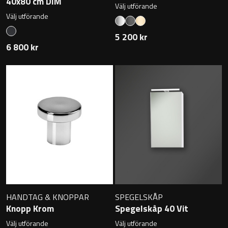
40x80 cm DIM
Övriga badrumstillbehör
Välj utförande
Välj utförande
5 200 kr
6 800 kr
HANDTAG & KNOPPAR
SPEGELSKÅP
Knopp Krom
Spegelskåp 40 Vit
Välj utförande
Välj utförande