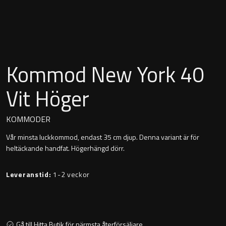
Montana
Heltäckande handfat
Orlando
Fristående handfat
Signature
Kommod New York 40
Underlimmat handfat
Stockholm
Vit Höger
Handfat med piedestal
KOMMODER
Vår minsta luckkommod, endast 35 cm djup. Denna variant är för
Blandare
heltäckande handfat. Högerhängd dörr.
Tvättställsblandare
Leveranstid:
1-2 veckor
Bottenventiler
Gå till Hitta Butik för närmsta återförsäljare