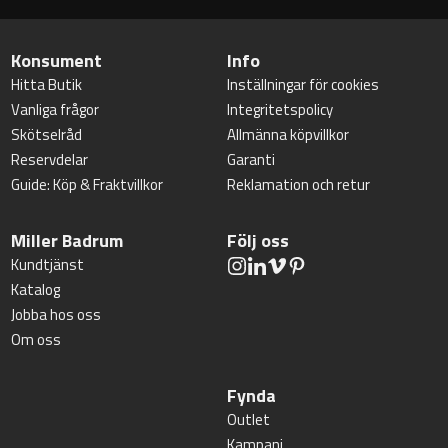
Konsument
Info
Hitta Butik
Inställningar för cookies
Vanliga frågor
Integritetspolicy
Skötselråd
Allmänna köpvillkor
Reservdelar
Garanti
Guide: Köp & Fraktvillkor
Reklamation och retur
Miller Badrum
Följ oss
Kundtjänst
Katalog
Jobba hos oss
Om oss
Fynda
Outlet
Kampanj