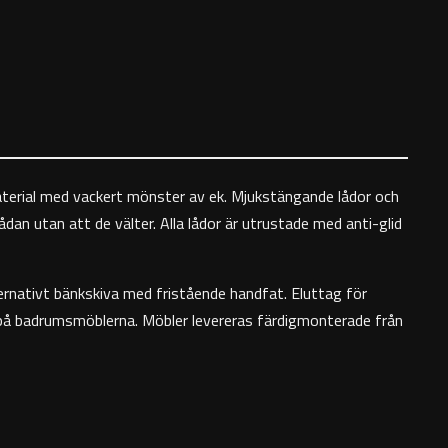
t material med vackert mönster av ek. Mjukstängande lådor och
lådan utan att de välter. Alla lådor är utrustade med anti-glid
ternativt bänkskiva med fristående handfat. Eluttag för
 på badrumsmöblerna. Möbler levereras färdigmonterade från