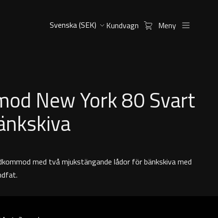
Kundvagn
Meny
od New York 80 Svart
änkskiva
dkommod med två mjukstängande lådor för bänkskiva med
ndfat.