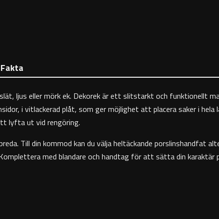
Fakta
 slät, ljus eller mörk ek. Dekorek är ett slitstarkt och funktionell
idor, i vitlackerad plåt, som ger möjlighet att placera saker i hela 
tt lyfta ut vid rengöring.
reda. Till din kommod kan du välja heltäckande porslinshandfat al
 Komplettera med blandare och handtag för att sätta din karaktär