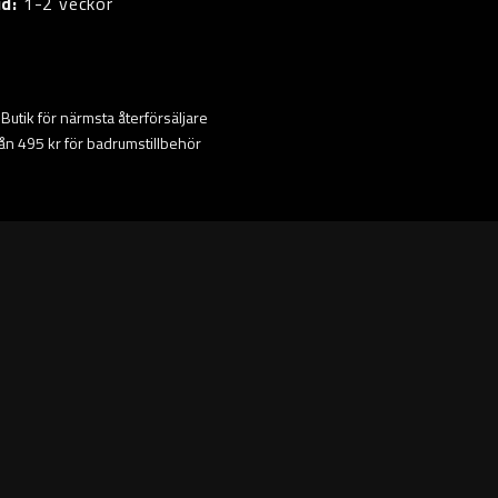
id:
1-2 veckor
ta Butik för närmsta återförsäljare
från 495 kr för badrumstillbehör