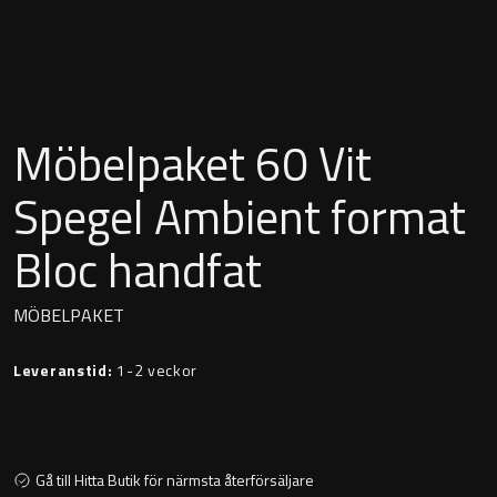
Montana
Heltäckande handfat
Orlando
Fristående handfat
Signature
Möbelpaket 60 Vit
Underlimmat handfat
Stockholm
Spegel Ambient format
Handfat med piedestal
Bloc handfat
Blandare
MÖBELPAKET
Tvättställsblandare
Leveranstid:
1-2 veckor
Bottenventiler
Gå till Hitta Butik för närmsta återförsäljare