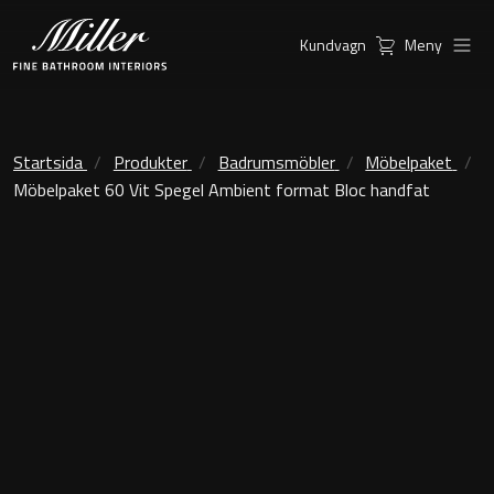
Kundvagn
Meny
Produkter
Serier
Ambient Speglar
Kommoder
Startsida
Produkter
Badrumsmöbler
Möbelpaket
Möbelpaket 60 Vit Spegel Ambient format Bloc handfat
Inspiration
City
Möbelpaket
Hitta
Classic Porslin
återförsäljare
Kensington
Spegelskåp
London
Linear Led Spegelskåp
New York
Kundservice
Sky Spegelskåp