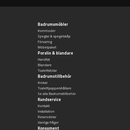
Badkarshandtag
Duschkorgar
Badrumsmöbler
Kommoder
Speglar & spegelskåp
Hyllor
Förvaring
Möbelpaket
Porslin & blandare
Sminkspeglar
Handfat
Blandare
Speglar utan belysning
Toalettstolar
Badrumstillbehör
Krokar
Toalettborstset
Toalettpappershållare
Se alla Badrumstillbehör
Kundservice
Belysning
Kontakt
Installation
Handtag & knoppar
Reservdelar
Vanliga frågor
Konsument