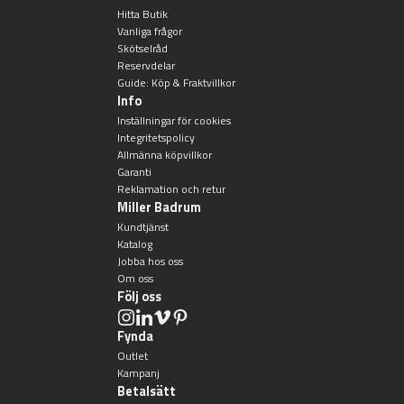
Övriga badrumstillbehör
Hitta Butik
Vanliga frågor
Skötselråd
Reservdelar
Guide: Köp & Fraktvillkor
Info
Inställningar för cookies
Integritetspolicy
Allmänna köpvillkor
Garanti
Reklamation och retur
Miller Badrum
Kundtjänst
Katalog
Jobba hos oss
Om oss
Följ oss
Fynda
Outlet
Kampanj
Betalsätt