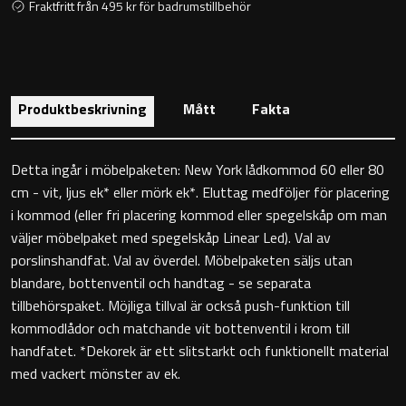
Fraktfritt från 495 kr för badrumstillbehör
Toalettstolar
Golvstående toalettstol
Vägghängd toalettstol
Produktbeskrivning
Mått
Fakta
Detta ingår i möbelpaketen: New York lådkommod 60 eller 80
cm - vit, ljus ek* eller mörk ek*. Eluttag medföljer för placering
i kommod (eller fri placering kommod eller spegelskåp om man
väljer möbelpaket med spegelskåp Linear Led). Val av
Toalettpappershållare
porslinshandfat. Val av överdel. Möbelpaketen säljs utan
blandare, bottenventil och handtag - se separata
Krokar
tillbehörspaket. Möjliga tillval är också push-funktion till
kommodlådor och matchande vit bottenventil i krom till
Handduksringar
handfatet. *Dekorek är ett slitstarkt och funktionellt material
med vackert mönster av ek.
Handduksstänger