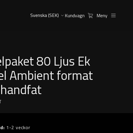
Kundvagn
Meny
lpaket 80 Ljus Ek
el Ambient format
 handfat
T
id:
1-2 veckor