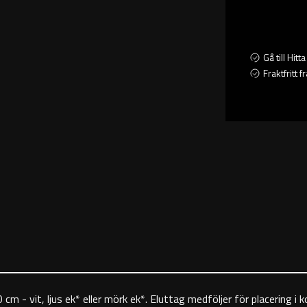
Gå till Hit
Fraktfritt 
m - vit, ljus ek* eller mörk ek*. Eluttag medföljer för placering i