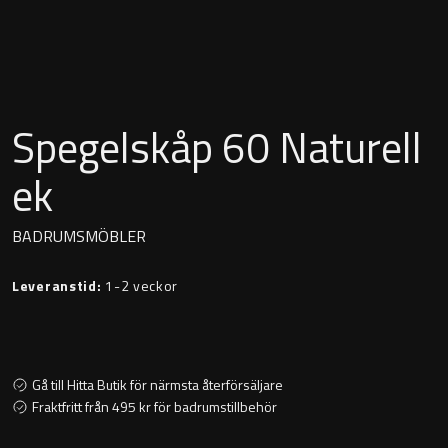
Montana
Heltäckande handfat
Orlando
Fristående handfat
Signature
Spegelskåp 60 Naturell
Underlimmat handfat
Stockholm
ek
Handfat med piedestal
BADRUMSMÖBLER
Blandare
Leveranstid:
1-2 veckor
Tvättställsblandare
Bottenventiler
Gå till Hitta Butik för närmsta återförsäljare
Fraktfritt från 495 kr för badrumstillbehör