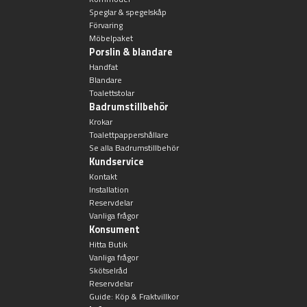
Speglar & spegelskåp
Badkarshandtag
Förvaring
Möbelpaket
Porslin & blandare
Duschkorgar
Handfat
Blandare
Hyllor
Toalettstolar
Badrumstillbehör
Krokar
Sminkspeglar
Toalettpappershållare
Se alla Badrumstillbehör
Kundservice
Speglar utan belysning
Kontakt
Installation
Toalettborstset
Reservdelar
Vanliga frågor
Konsument
Belysning
Hitta Butik
Vanliga frågor
Skötselråd
Handtag & knoppar
Reservdelar
Guide: Köp & Fraktvillkor