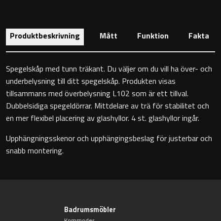
Toalettstolar
Golvstående toalettstol
Produktbeskrivning
Mått
Funktion
Fakta
Vägghängd toalettstol
Spegelskåp med tunn träkant. Du väljer om du vill ha över- och
underbelysning till ditt spegelskåp. Produkten visas
tillsammans med överbelysning L102 som är ett tillval.
Dubbelsidiga spegeldörrar. Mittdelare av trä för stabilitet och
en mer flexibel placering av glashyllor. 4 st. glashyllor ingår.
Toalettpappershållare
Upphängningsskenor och upphängingsbeslag för justerbar och
snabb montering.
Krokar
Handduksringar
Handduksstänger
Badrumsmöbler
Kommoder