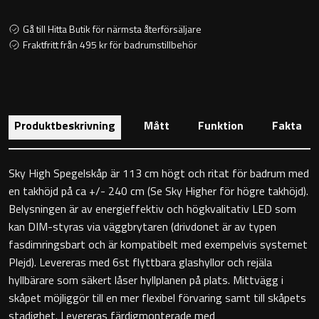
Toalettstolar
Gå till Hitta Butik för närmsta återförsäljare
Fraktfritt från 495 kr för badrumstillbehör
Golvstående toalettstol
Vägghängd toalettstol
Produktbeskrivning
Mått
Funktion
Fakta
Sky High Spegelskåp är 113 cm högt och ritat för badrum med
Toalettpappershållare
en takhöjd på ca +/- 240 cm (Se Sky Higher för högre takhöjd).
Belysningen är av energieffektiv och högkvalitativ LED som
kan DIM-styras via väggbrytaren (drivdonet är av typen
Krokar
fasdimringsbart och är kompatibelt med exempelvis systemet
Plejd). Levereras med 6st flyttbara glashyllor och rejäla
Handduksringar
hyllbärare som säkert låser hyllplanen på plats. Mittvägg i
skåpet möjliggör till en mer flexibel förvaring samt till skåpets
Handduksstänger
stadighet. Levereras färdigmonterade med