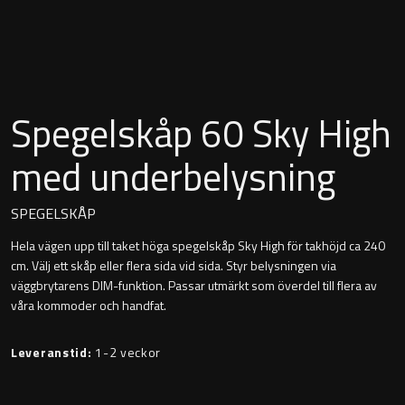
Montana
Heltäckande handfat
Orlando
Fristående handfat
Signature
Spegelskåp 60 Sky High
Underlimmat handfat
Stockholm
med underbelysning
Handfat med piedestal
SPEGELSKÅP
Hela vägen upp till taket höga spegelskåp Sky High för takhöjd ca 240
Blandare
cm. Välj ett skåp eller flera sida vid sida. Styr belysningen via
väggbrytarens DIM-funktion. Passar utmärkt som överdel till flera av
Tvättställsblandare
våra kommoder och handfat.
Bottenventiler
Leveranstid:
1-2 veckor