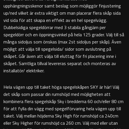
upphängningsskenor samt beslag som möjliggör finjustering
Badkarshandtag
up/ned vilket är extra viktigt om man placerar flera skåp sida
vid sida för att skapa en effekt av en hel spegelvägg.
Duschkorgar
Dubbelsidiga spegeldörrar med 3 stabila gångjärn per
spegeldörr och en öppningsvinkel på hela 125 grader. Välj till så
Hyllor
många sidoljus som önskas (max 2st sidoljus per skåp). Även
möjligt att välja till spegelsida/ sidor som avslutning på
Sminkspeglar
skåpet. Går även att välja till eluttag för fri placering inne i
skåpet. Samtliga tillval levereras separat och monteras av
Speglar utan belysning
installatör/ elektriker.
Toalettborstset
Hela vägen upp till taket höga spegelskåpen SKY är här! Välj
det skåp som passar din rumshöjd med möjligheten att
Belysning
kombinera flera spegelskåp Sky i bredderna 60 och/eller 80 cm
för att fylla din vägg med spegelförvaring hela vägen upp till
Handtag & knoppar
taket. Välj mellan höjderna Sky High för rumshöjd ca 240cm
eller Sky Higher för rumshöjd ca 260 cm. Välj med eller utan