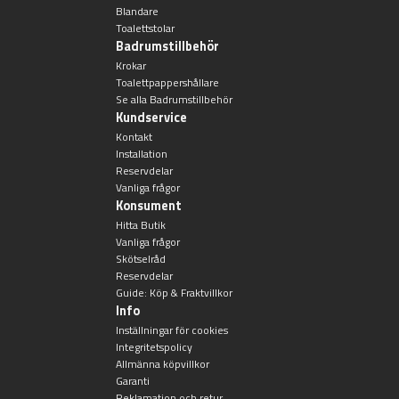
Blandare
Toalettstolar
Badrumstillbehör
Krokar
Toalettpappershållare
Se alla Badrumstillbehör
Kundservice
Kontakt
Installation
Reservdelar
Vanliga frågor
Konsument
Hitta Butik
Vanliga frågor
Skötselråd
Reservdelar
Guide: Köp & Fraktvillkor
Info
Inställningar för cookies
Integritetspolicy
Allmänna köpvillkor
Garanti
Reklamation och retur