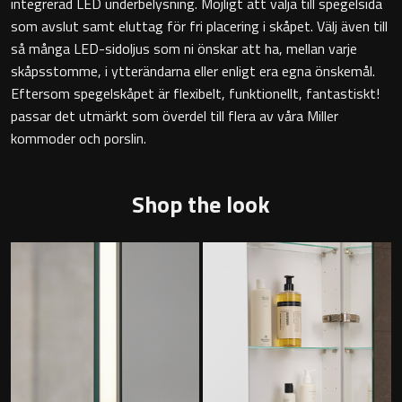
integrerad LED underbelysning. Möjligt att välja till spegelsida
Övriga badrumstillbehör
som avslut samt eluttag för fri placering i skåpet. Välj även till
så många LED-sidoljus som ni önskar att ha, mellan varje
skåpsstomme, i ytterändarna eller enligt era egna önskemål.
Eftersom spegelskåpet är flexibelt, funktionellt, fantastiskt!
passar det utmärkt som överdel till flera av våra Miller
kommoder och porslin.
Shop the look