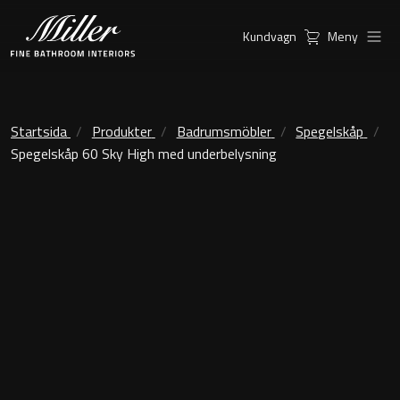
Kundvagn
Meny
Produkter
Serier
Ambient Speglar
Kommoder
Startsida
Produkter
Badrumsmöbler
Spegelskåp
Spegelskåp 60 Sky High med underbelysning
Inspiration
City
Möbelpaket
Hitta
Classic Porslin
återförsäljare
Kensington
Spegelskåp
London
Linear Led Spegelskåp
New York
Kundservice
Sky Spegelskåp