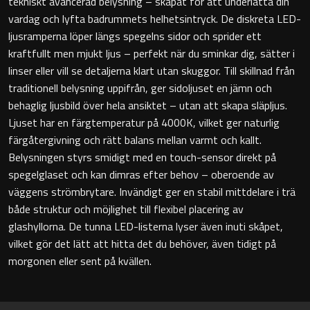
tekniskt avancerad belysning – skapat för att underlätta din
vardag och lyfta badrummets helhetsintryck. De diskreta LED-
Badkarshandtag
ljusramperna löper längs spegelns sidor och sprider ett
kraftfullt men mjukt ljus – perfekt när du sminkar dig, sätter i
Duschkorgar
linser eller vill se detaljerna klart utan skuggor. Till skillnad från
traditionell belysning uppifrån, ger sidoljuset en jämn och
Hyllor
behaglig ljusbild över hela ansiktet – utan att skapa släpljus.
Ljuset har en färgtemperatur på 4000K, vilket ger naturlig
Sminkspeglar
färgåtergivning och rätt balans mellan varmt och kallt.
Belysningen styrs smidigt med en touch-sensor direkt på
Speglar utan belysning
spegelglaset och kan dimras efter behov – oberoende av
väggens strömbrytare. Invändigt ger en stabil mittdelare i trä
Toalettborstset
både struktur och möjlighet till flexibel placering av
glashyllorna. De tunna LED-listerna lyser även inuti skåpet,
Belysning
vilket gör det lätt att hitta det du behöver, även tidigt på
morgonen eller sent på kvällen.
Handtag & knoppar