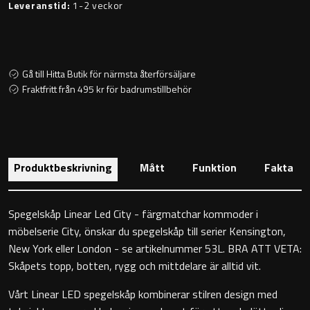
Leveranstid:
1-2 veckor
Toalettstolar
Golvstående toalettstol
Gå till Hitta Butik för närmsta återförsäljare
Vägghängd toalettstol
Fraktfritt från 495 kr för badrumstillbehör
Produktbeskrivning
Mått
Funktion
Fakta
Toalettpappershållare
Spegelskåp Linear Led City - färgmatchar kommoder i
Krokar
möbelserie City, önskar du spegelskåp till serier Kensington,
New York eller London - se artikelnummer 53L. BRA ATT VETA:
Handduksringar
Skåpets topp, botten, rygg och mittdelare är alltid vit.
Vårt Linear LED spegelskåp kombinerar stilren design med
Handduksstänger