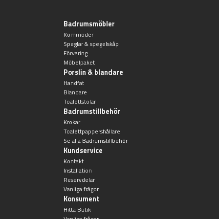
Övriga badrumstillbehör
Badrumsmöbler
Kommoder
Speglar & spegelskåp
Förvaring
Möbelpaket
Porslin & blandare
Handfat
Blandare
Toalettstolar
Badrumstillbehör
Krokar
Toalettpappershållare
Se alla Badrumstillbehör
Kundservice
Kontakt
Installation
Reservdelar
Vanliga frågor
Konsument
Hitta Butik
Vanliga frågor