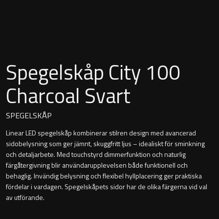
Montana
Heltäckande handfat
Orlando
Fristående handfat
Signature
Spegelskåp City 100
Underlimmat handfat
Stockholm
Charcoal Svart
Handfat med piedestal
SPEGELSKÅP
Linear LED spegelskåp kombinerar stilren design med avancerad
Blandare
sidobelysning som ger jämnt, skuggfritt ljus – idealiskt för sminkning
och detaljarbete. Med touchstyrd dimmerfunktion och naturlig
Tvättställsblandare
färgåtergivning blir användarupplevelsen både funktionell och
behaglig. Invändig belysning och flexibel hyllplacering ger praktiska
Bottenventiler
fördelar i vardagen. Spegelskåpets sidor har de olika färgerna vid val
av utförande.