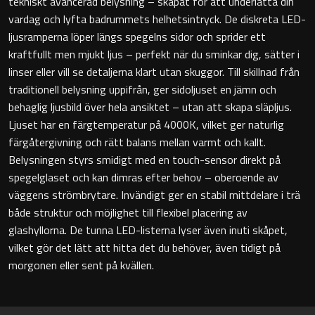
tekniskt avancerad belysning – skapat för att underlätta din
vardag och lyfta badrummets helhetsintryck. De diskreta LED-
Badkarshandtag
ljusramperna löper längs spegelns sidor och sprider ett
kraftfullt men mjukt ljus – perfekt när du sminkar dig, sätter i
Duschkorgar
linser eller vill se detaljerna klart utan skuggor. Till skillnad från
traditionell belysning uppifrån, ger sidoljuset en jämn och
Hyllor
behaglig ljusbild över hela ansiktet – utan att skapa släpljus.
Ljuset har en färgtemperatur på 4000K, vilket ger naturlig
Sminkspeglar
färgåtergivning och rätt balans mellan varmt och kallt.
Belysningen styrs smidigt med en touch-sensor direkt på
Speglar utan belysning
spegelglaset och kan dimras efter behov – oberoende av
väggens strömbrytare. Invändigt ger en stabil mittdelare i trä
Toalettborstset
både struktur och möjlighet till flexibel placering av
glashyllorna. De tunna LED-listerna lyser även inuti skåpet,
Belysning
vilket gör det lätt att hitta det du behöver, även tidigt på
morgonen eller sent på kvällen.
Handtag & knoppar