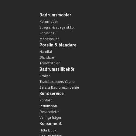
Övriga badrumstillbehör
Badrumsmöbler
Kommoder
Speglar & spegelskåp
Förvaring
Möbelpaket
Porslin & blandare
Handfat
Blandare
Toalettstolar
Badrumstillbehör
Krokar
Toalettpappershållare
Se alla Badrumstillbehör
Kundservice
Kontakt
Installation
Reservdelar
Vanliga frågor
Konsument
Hitta Butik
Vanliga frågor