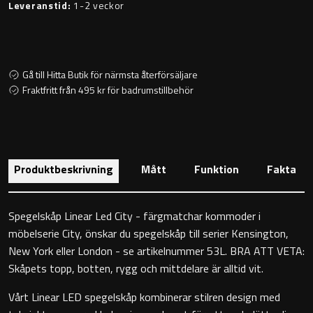
Leveranstid:
1-2 veckor
Toalettstolar
Golvstående toalettstol
Gå till Hitta Butik för närmsta återförsäljare
Vägghängd toalettstol
Fraktfritt från 495 kr för badrumstillbehör
Produktbeskrivning
Mått
Funktion
Fakta
Toalettpappershållare
Spegelskåp Linear Led City - färgmatchar kommoder i
Krokar
möbelserie City, önskar du spegelskåp till serier Kensington,
New York eller London - se artikelnummer 53L. BRA ATT VETA:
Handduksringar
Skåpets topp, botten, rygg och mittdelare är alltid vit.
Vårt Linear LED spegelskåp kombinerar stilren design med
Handduksstänger