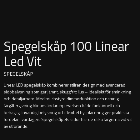
Montana
Heltäckande handfat
Orlando
Fristående handfat
Signature
Spegelskåp 100 Linear
Underlimmat handfat
Stockholm
Led Vit
Handfat med piedestal
SPEGELSKÅP
Linear LED spegelskåp kombinerar stilren design med avancerad
Blandare
sidobelysning som ger jämnt, skuggfritt ljus – idealiskt för sminkning
och detaljarbete. Med touchstyrd dimmerfunktion och naturlig
Tvättställsblandare
färgåtergivning blir användarupplevelsen både funktionell och
behaglig. Invändig belysning och flexibel hyllplacering ger praktiska
Bottenventiler
fördelar i vardagen. Spegelskåpets sidor har de olika färgerna vid val
av utförande.