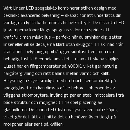
Vårt Linear LED spegelskåp kombinerar stilren design med
Badkarshandtag
tekniskt avancerad belysning – skapat för att underlätta din
vardag och lyfta badrummets helhetsintryck. De diskreta LED-
Duschkorgar
ljusramperna löper längs spegelns sidor och sprider ett
kraftfullt men mjukt ljus – perfekt när du sminkar dig, sätter i
Hyllor
linser eller vill se detaljerna klart utan skuggor. Till skillnad från
traditionell belysning uppifrån, ger sidoljuset en jämn och
Sminkspeglar
behaglig ljusbild över hela ansiktet – utan att skapa släpljus.
Ljuset har en färgtemperatur på 4000K, vilket ger naturlig
Speglar utan belysning
färgåtergivning och rätt balans mellan varmt och kallt.
Belysningen styrs smidigt med en touch-sensor direkt på
Toalettborstset
spegelglaset och kan dimras efter behov – oberoende av
väggens strömbrytare. Invändigt ger en stabil mittdelare i trä
Belysning
både struktur och möjlighet till flexibel placering av
glashyllorna. De tunna LED-listerna lyser även inuti skåpet,
Handtag & knoppar
vilket gör det lätt att hitta det du behöver, även tidigt på
morgonen eller sent på kvällen.