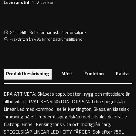
Leveranstid:
1-2 veckor
Toalettstolar
Golvstående toalettstol
Gå till Hitta Butik för närmsta återförsäljare
Vägghängd toalettstol
Fraktfritt från 495 kr för badrumstillbehör
Produktbeskrivning
Mått
Funktion
Fakta
Toalettpappershållare
BRA ATT VETA: Skåpets topp, botten, rygg och mittdelare är
Krokar
alltid vit. TILLVAL KENSINGTON TOPP: Matcha spegelskåp
Linear Led med kommod i serie Kensington. Skapa en klassisk
Handduksringar
inramning på ett modernt spegelskåp med tillvalet dekorativ
trätopp. Finns i Kensingtons vita och mörkgråa färg.
Handduksstänger
SPEGELSKÅP LINEAR LED I CITY FÄRGER: Sök efter 755L