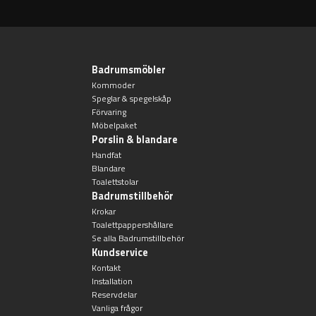
Övriga badrumstillbehör
Badrumsmöbler
Kommoder
Speglar & spegelskåp
Förvaring
Möbelpaket
Porslin & blandare
Handfat
Blandare
Toalettstolar
Badrumstillbehör
Krokar
Toalettpappershållare
Se alla Badrumstillbehör
Kundservice
Kontakt
Installation
Reservdelar
Vanliga frågor