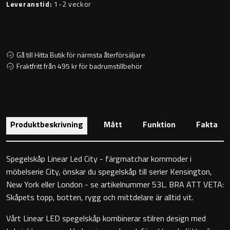
Leveranstid:
1-2 veckor
Toalettstolar
Golvstående toalettstol
Gå till Hitta Butik för närmsta återförsäljare
Vägghängd toalettstol
Fraktfritt från 495 kr för badrumstillbehör
Produktbeskrivning
Mått
Funktion
Fakta
Toalettpappershållare
Spegelskåp Linear Led City - färgmatchar kommoder i
Krokar
möbelserie City, önskar du spegelskåp till serier Kensington,
New York eller London - se artikelnummer 53L. BRA ATT VETA:
Handduksringar
Skåpets topp, botten, rygg och mittdelare är alltid vit.
Vårt Linear LED spegelskåp kombinerar stilren design med
Handduksstänger