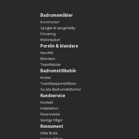
Övriga badrumstillbehör
Badrumsmöbler
Kommoder
Speglar & spegelskåp
Förvaring
Möbelpaket
Porslin & blandare
Handfat
Blandare
Toalettstolar
Badrumstillbehör
Krokar
Toalettpappershållare
Se alla Badrumstillbehör
Kundservice
Kontakt
Installation
Reservdelar
Vanliga frågor
Konsument
Hitta Butik
Vanliga frågor