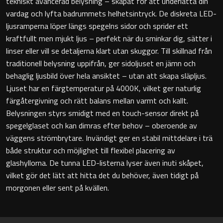
tekniskt avancerad belysning – skapat för att underlätta din
vardag och lyfta badrummets helhetsintryck. De diskreta LED-
Badkarshandtag
ljusramperna löper längs spegelns sidor och sprider ett
kraftfullt men mjukt ljus – perfekt när du sminkar dig, sätter i
Duschkorgar
linser eller vill se detaljerna klart utan skuggor. Till skillnad från
traditionell belysning uppifrån, ger sidoljuset en jämn och
Hyllor
behaglig ljusbild över hela ansiktet – utan att skapa släpljus.
Ljuset har en färgtemperatur på 4000K, vilket ger naturlig
Sminkspeglar
färgåtergivning och rätt balans mellan varmt och kallt.
Belysningen styrs smidigt med en touch-sensor direkt på
Speglar utan belysning
spegelglaset och kan dimras efter behov – oberoende av
väggens strömbrytare. Invändigt ger en stabil mittdelare i trä
Toalettborstset
både struktur och möjlighet till flexibel placering av
glashyllorna. De tunna LED-listerna lyser även inuti skåpet,
Belysning
vilket gör det lätt att hitta det du behöver, även tidigt på
morgonen eller sent på kvällen.
Handtag & knoppar