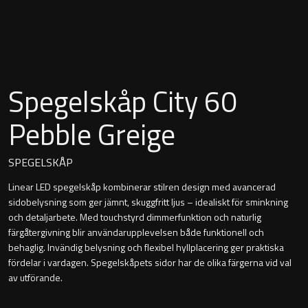
Montana
Heltäckande handfat
Orlando
Fristående handfat
Signature
Spegelskåp City 60
Underlimmat handfat
Stockholm
Pebble Greige
Handfat med piedestal
SPEGELSKÅP
Linear LED spegelskåp kombinerar stilren design med avancerad
Blandare
sidobelysning som ger jämnt, skuggfritt ljus – idealiskt för sminkning
och detaljarbete. Med touchstyrd dimmerfunktion och naturlig
Tvättställsblandare
färgåtergivning blir användarupplevelsen både funktionell och
behaglig. Invändig belysning och flexibel hyllplacering ger praktiska
Bottenventiler
fördelar i vardagen. Spegelskåpets sidor har de olika färgerna vid val
av utförande.