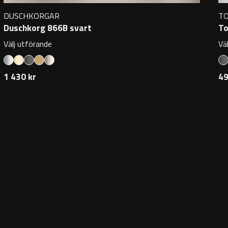
DUSCHKORGAR
T
Duschkorg 866B svart
To
Välj utförande
Vä
1 430 kr
49