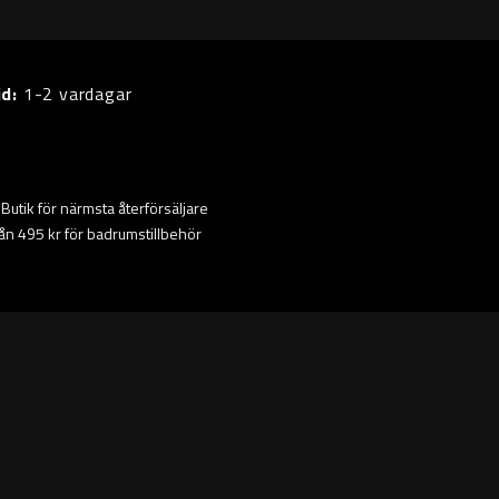
id:
1-2 vardagar
ta Butik för närmsta återförsäljare
från 495 kr för badrumstillbehör