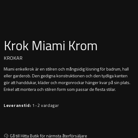
Montana
Heltäckande handfat
Orlando
Fristående handfat
Signature
Krok Miami Krom
Underlimmat handfat
Stockholm
KROKAR
Handfat med piedestal
Miami enkelkrok är en stilren och mångsidig lösning för badrum, hall
eller garderob. Den gedigna konstruktionen och den tydliga kanten
gör att handdukar, kläder och morgonrockar hänger kvar på sin plats.
Blandare
Enkel att montera och stilren form som passar de flesta stilar.
Tvättställsblandare
Leveranstid:
1-2 vardagar
Bottenventiler
Gå till Hitta Butik för närmsta återförsäljare