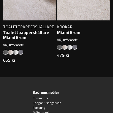
Övriga badrumstillbehör
TOALETTPAPPERSHÅLLARE
KROKAR
Toalettpappershållare
Miami Krom
Miami Krom
Välj utförande
Välj utförande
479 kr
655 kr
Badrumsmöbler
Kommoder
Speglar & spegelskåp
Förvaring
Möbelpaket