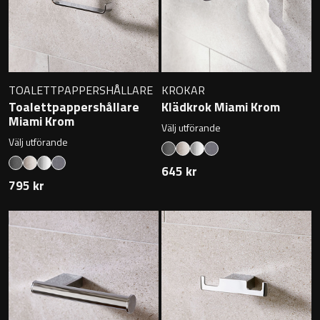
Badkarshandtag
Duschkorgar
TOALETTPAPPERSHÅLLARE
KROKAR
Hyllor
Toalettpappershållare
Klädkrok Miami Krom
Miami Krom
Välj utförande
Sminkspeglar
Välj utförande
645 kr
Speglar utan belysning
795 kr
Toalettborstset
Belysning
Handtag & knoppar