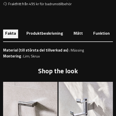
Toalettstolar
Fraktfritt från 495 kr för badrumstillbehör
Golvstående toalettstol
Vägghängd toalettstol
Fakta
Produktbeskrivning
Mått
Funktion
Material (till största del tillverkad av)
: Mässing
Montering
: Lim; Skruv
Shop the look
Toalettpappershållare
Krokar
Handduksringar
Handduksstänger