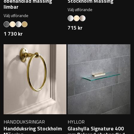
obehandlad mässing
Stockholm Mässing
Övriga badrumstillbehör
limbar
Välj utförande
Välj utförande
715 kr
1 730 kr
HANDDUKSRINGAR
HYLLOR
Handduksring Stockholm
Glashylla Signature 400