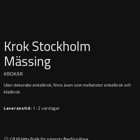
Montana
Heltäckande handfat
Orlando
Fristående handfat
Signature
Krok Stockholm
Underlimmat handfat
Stockholm
Mässing
Handfat med piedestal
KROKAR
Liten dekorativ enkelkrok, finns även som mellanstor enkelkrok och
Blandare
klädkrok.
Tvättställsblandare
Leveranstid:
1-2 vardagar
Bottenventiler
Gå till Hitta Butik för närmsta återförsäljare