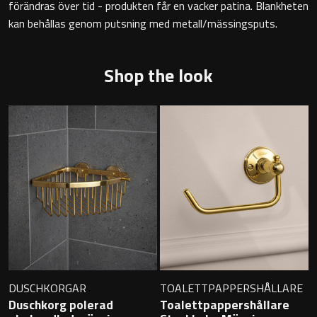
förändras över tid - produkten får en vacker patina. Blankheten
Badkarshandtag
kan behållas genom putsning med metall/mässingsputs.
Duschkorgar
Shop the look
Hyllor
Sminkspeglar
Speglar utan belysning
Toalettborstset
Belysning
Handtag & knoppar
DUSCHKORGAR
TOALETTPAPPERSHÅLLARE
Duschkorg polerad
Toalettpappershållare