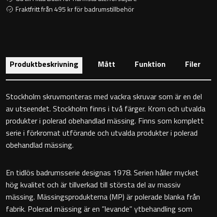
Toalettstolar
Fraktfritt från 495 kr för badrumstillbehör
Golvstående toalettstol
Vägghängd toalettstol
Produktbeskrivning
Mått
Funktion
Filer
Stockholm skruvmonteras med vackra skruvar som är en del
av utseendet. Stockholm finns i två färger. Krom och utvalda
produkter i polerad obehandlad mässing. Finns som komplett
Toalettpappershållare
serie i förkromat utförande och utvalda produkter i polerad
obehandlad mässing.
Krokar
En tidlös badrumsserie designas 1978. Serien håller mycket
Handduksringar
hög kvalitet och är tillverkad till största del av massiv
mässing. Mässingsprodukterna (MP) är polerade blanka från
Handduksstänger
fabrik. Polerad mässing är en ”levande” ytbehandling som