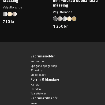
Mässing
mm Polerad obehandlad
mässing
Välj utförande
Välj utförande
710 kr
1 250 kr
Badrumsmöbler
Kommoder
Speglar & spegelskåp
Förvaring
Möbelpaket
Porslin & blandare
Handfat
Blandare
Toalettstolar
Badrumstillbehör
Krokar