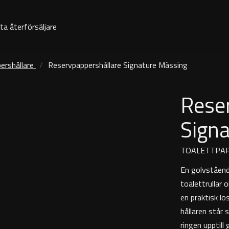
ta återförsäljare
ershållare
Reservpappershållare Signature Mässing
Rese
Sign
TOALETTPA
En golvstående
toalettrullar 
en praktisk l
hållaren står
ringen upptill