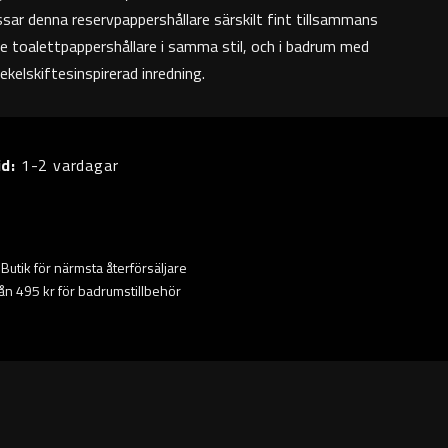
sar denna reservpappershållare särskilt fint tillsammans
e toalettpappershållare i samma stil, och i badrum med
sekelskiftesinspirerad inredning.
id:
1-2 vardagar
ta Butik för närmsta återförsäljare
från 495 kr för badrumstillbehör