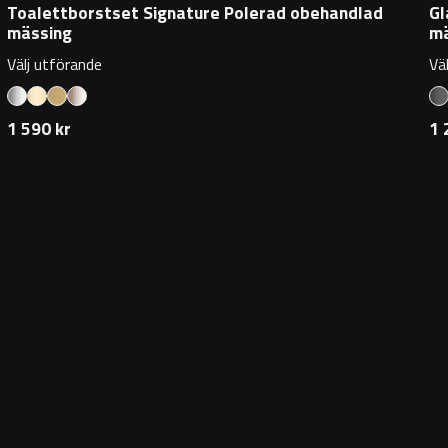
Toalettborstset Signature Polerad obehandlad
Gl
mässing
mä
Välj utförande
Vä
1 590 kr
1 