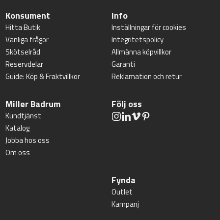
Konsument
Info
Hitta Butik
Inställningar för cookies
Vanliga frågor
Integritetspolicy
Skötselråd
Allmänna köpvillkor
Reservdelar
Garanti
Guide: Köp & Fraktvillkor
Reklamation och retur
Miller Badrum
Följ oss
Kundtjänst
Katalog
Jobba hos oss
Om oss
Fynda
Outlet
Kampanj