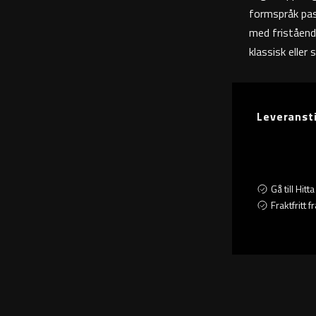
formspråk pas
med friståend
klassisk eller 
Leveranst
Gå till Hit
Fraktfritt 