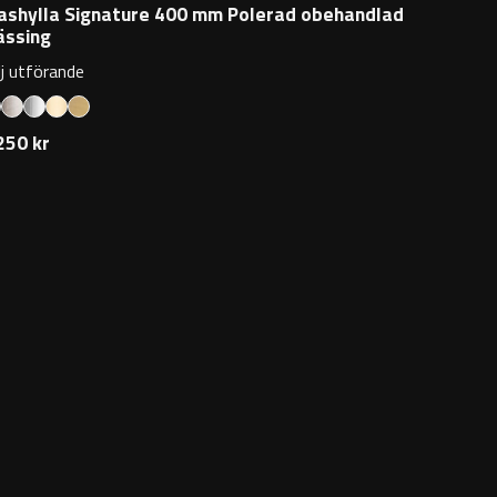
ashylla Signature 400 mm Polerad obehandlad
ssing
lj utförande
250 kr