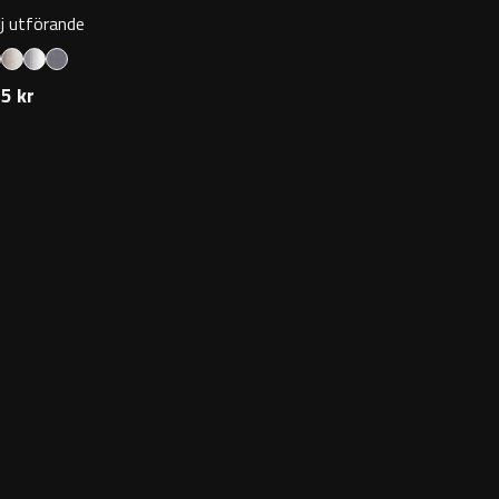
lj utförande
5 kr