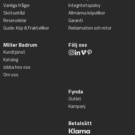
Vanliga frågor
Integritetspolicy
Skötselråd
Allmänna köpvillkor
Reservdelar
Garanti
Guide: Köp & Fraktvillkor
Reklamation och retur
Miller Badrum
Följ oss
Kundtjänst
Katalog
Jobba hos oss
Om oss
Fynda
Outlet
Kampanj
Betalsätt