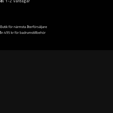
id:
1-2 vardagar
ta Butik för närmsta återförsäljare
från 495 kr för badrumstillbehör