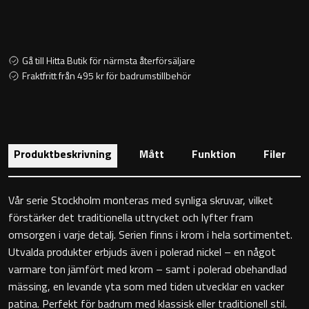
Toalettstolar
Golvstående toalettstol
Gå till Hitta Butik för närmsta återförsäljare
Fraktfritt från 495 kr för badrumstillbehör
Vägghängd toalettstol
Produktbeskrivning
Mått
Funktion
Filer
Toalettpappershållare
Vår serie Stockholm monteras med synliga skruvar, vilket
förstärker det traditionella uttrycket och lyfter fram
Krokar
omsorgen i varje detalj. Serien finns i krom i hela sortimentet.
Utvalda produkter erbjuds även i polerad nickel – en något
Handduksringar
varmare ton jämfört med krom – samt i polerad obehandlad
mässing, en levande yta som med tiden utvecklar en vacker
Handduksstänger
patina. Perfekt för badrum med klassisk eller traditionell stil.