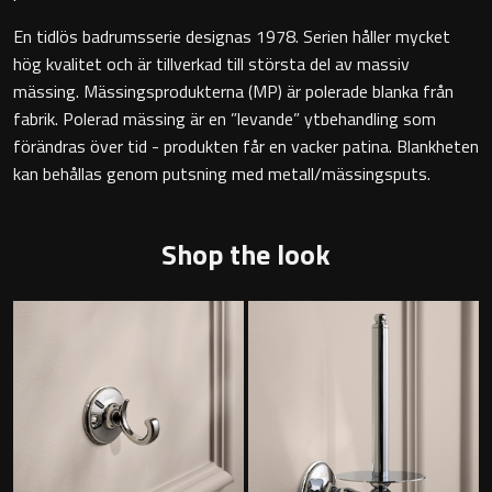
Badkarshandtag
En tidlös badrumsserie designas 1978. Serien håller mycket
hög kvalitet och är tillverkad till största del av massiv
mässing. Mässingsprodukterna (MP) är polerade blanka från
Duschkorgar
fabrik. Polerad mässing är en ”levande” ytbehandling som
förändras över tid - produkten får en vacker patina. Blankheten
Hyllor
kan behållas genom putsning med metall/mässingsputs.
Sminkspeglar
Shop the look
Speglar utan belysning
Toalettborstset
Belysning
Handtag & knoppar