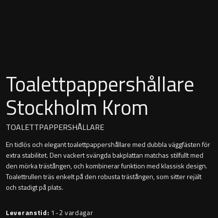
Montana
Heltäckande handfat
Orlando
Fristående handfat
Signature
Underlimmat handfat
Toalettpappershållare
Stockholm
Handfat med piedestal
Stockholm Krom
TOALETTPAPPERSHÅLLARE
Blandare
En tidlös och elegant toalettpappershållare med dubbla väggfästen för
extra stabilitet. Den vackert svängda bakplattan matchas stilfullt med
Tvättställsblandare
den mörka trästången, och kombinerar funktion med klassisk design.
Toalettrullen träs enkelt på den robusta trästången, som sitter rejält
Bottenventiler
och stadigt på plats.
Leveranstid:
1-2 vardagar