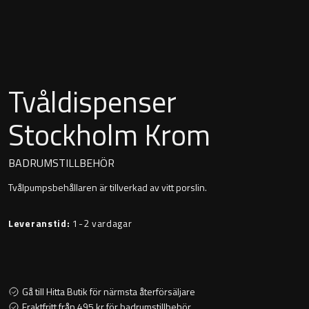
Montana
Heltäckande handfat
Orlando
Fristående handfat
Signature
Tvåldispenser
Underlimmat handfat
Stockholm
Stockholm Krom
Handfat med piedestal
BADRUMSTILLBEHÖR
Tvålpumpsbehållaren är tillverkad av vitt porslin.
Blandare
Leveranstid:
1-2 vardagar
Tvättställsblandare
Bottenventiler
Gå till Hitta Butik för närmsta återförsäljare
Fraktfritt från 495 kr för badrumstillbehör