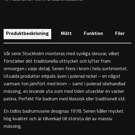
Toalettstolar
Golvstående toalettstol
Produktbeskrivning
Mått
Funktion
Filer
Vägghängd toalettstol
Vår serie Stockholm monteras med synliga skruvar, vilket
förstärker det traditionella uttrycket och lyfter fram
omsorgen i varje detalj. Serien finns i krom i hela sortimentet.
Utvalda produkter erbjuds även i polerad nickel – en något
Toalettpappershållare
varmare ton jämfört med krom – samt i polerad obehandlad
mässing, en levande yta som med tiden utvecklar en vacker
Krokar
patina. Perfekt för badrum med klassisk eller traditionell stil.
En tidlös badrumsserie designas 1978. Serien håller mycket
Handduksringar
hög kvalitet och är tillverkad till största del av massiv
mässing.
Handduksstänger