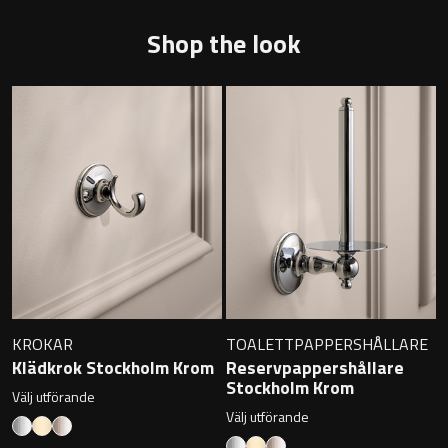
Badkarshandtag
Shop the look
Duschkorgar
Hyllor
Sminkspeglar
Speglar utan belysning
Toalettborstset
KROKAR
TOALETTPAPPERSHÅLLARE
Belysning
Klädkrok Stockholm Krom
Reservpappershållare
Stockholm Krom
Välj utförande
Handtag & knoppar
Välj utförande