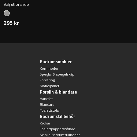
Välj utförande
295 kr
Badrumsmöbler
Kommoder
Speglar & spegelskåp
Förvaring
Möbelpaket
Porslin & blandare
Handfat
Blandare
Toalettstolar
Badrumstillbehör
Krokar
Toalettpappershållare
Se alla Badrumstillbehör