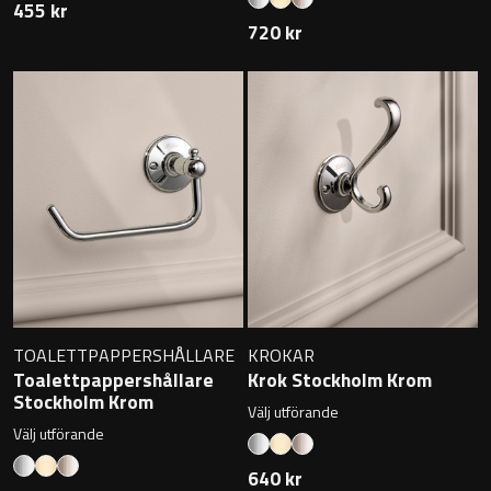
Övriga badrumstillbehör
455 kr
720 kr
TOALETTPAPPERSHÅLLARE
KROKAR
Toalettpappershållare
Krok Stockholm Krom
Stockholm Krom
Välj utförande
Välj utförande
640 kr