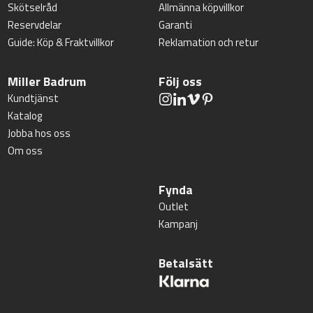
Skötselråd
Allmänna köpvillkor
Reservdelar
Garanti
Guide: Köp & Fraktvillkor
Reklamation och retur
Miller Badrum
Följ oss
Kundtjänst
Katalog
Jobba hos oss
Om oss
Fynda
Outlet
Kampanj
Betalsätt