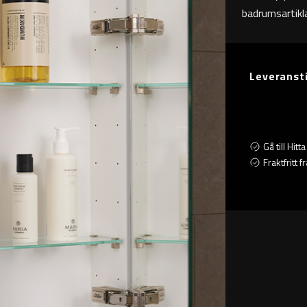
badrumsartikla
Leveranst
Gå till Hit
Fraktfritt 