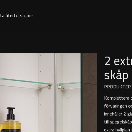
ta återförsäljare
2 ext
skåp
PRODUKTER
Komplettera d
förvaringen o
innehåller 2 g
till spegelskå
extra hyllpla