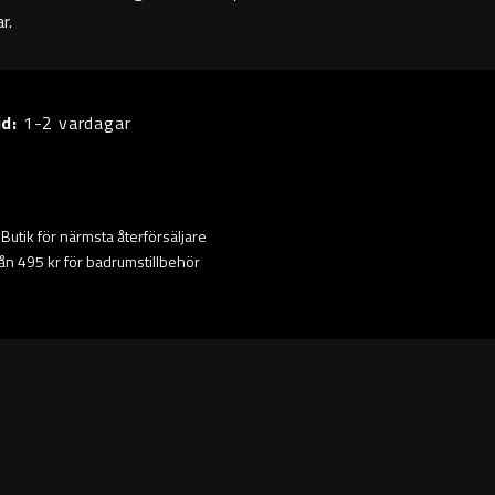
r.
id:
1-2 vardagar
ta Butik för närmsta återförsäljare
från 495 kr för badrumstillbehör