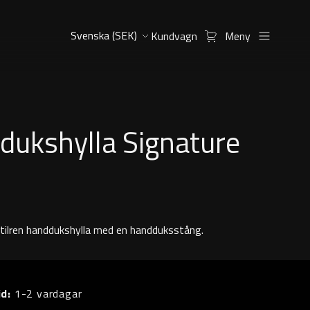
Kundvagn
Meny
dukshylla Signature
m
stilren handdukshylla med en handduksstång.
id:
1-2 vardagar