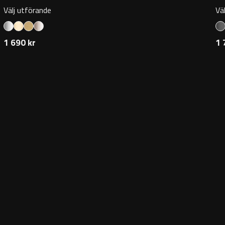
Välj utförande
Vä
1 690 kr
1 