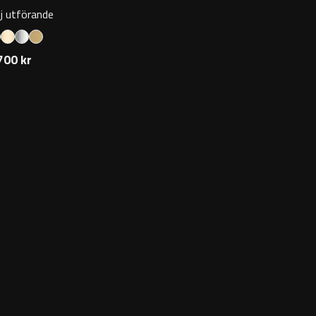
lj utförande
700 kr