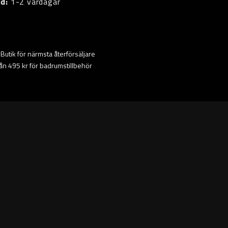
id:
1-2 vardagar
ta Butik för närmsta återförsäljare
från 495 kr för badrumstillbehör