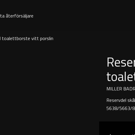
ta återförsäljare
l toalettborste vitt porslin
Reser
toale
MILLER BAD
Reservdel skål
5638/5663/8