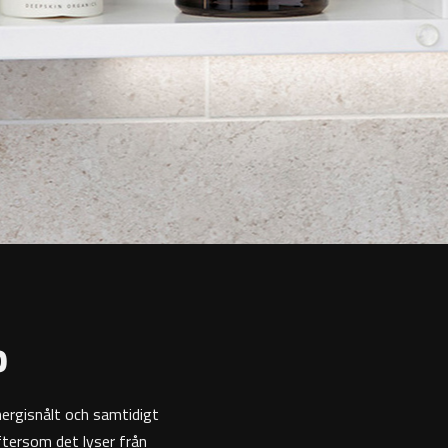
p
nergisnålt och samtidigt
ftersom det lyser från