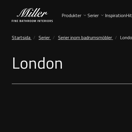
Produkter
Serier
Inspiration
Hit
Startsida
Serier
Serier inom badrumsmöbler
Lond
London