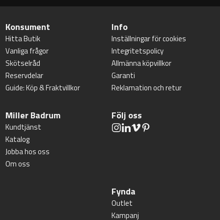
Konsument
Info
Hitta Butik
Inställningar för cookies
Vanliga frågor
Integritetspolicy
Skötselråd
Allmänna köpvillkor
Reservdelar
Garanti
Guide: Köp & Fraktvillkor
Reklamation och retur
Miller Badrum
Följ oss
Kundtjänst
Katalog
Jobba hos oss
Om oss
Fynda
Outlet
Kampanj