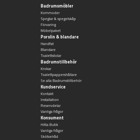
Ambient Speglar
Sky Spegelskåp
Kontakt
Badrumsmöbler
Kommoder
Förvaring
Traditional
Speglar & spegelskåp
Katalog
Förvaring
Möbelpaket
Högskåp
Porslin & blandare
Kampanj
Handfat
Blandare
Förvaringsskåp
Toalettstolar
Projektsortiment
Badrumstillbehör
Atlanta
Krokar
Skötselråd
Toalettpappershållare
Boston
Se alla Badrumstillbehör
Kundservice
Om Oss
Kontakt
Metro
Handfat
Installation
Reservdelar
Reservdelar
Miami
Vanliga frågor
Heltäckande handfat
Konsument
Hitta Butik
Outlet
Montana
Fristående handfat
Vanliga frågor
Skötselråd