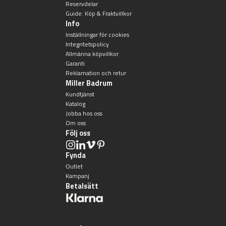
Reservdelar
Orlando
Underlimmat handfat
Guide: Köp & Fraktvillkor
Info
Oslo
Handfat med piedestal
Inställningar för cookies
Integritetspolicy
Allmänna köpvillkor
Richmond
Blandare
Garanti
Reklamation och retur
Miller Badrum
Signature
Tvättställsblandare
Kundtjänst
Katalog
Stockholm
Bottenventiler
Jobba hos oss
Om oss
Följ oss
Toalettstolar
Fynda
Golvstående toalettstol
Outlet
Kampanj
Betalsätt
Vägghängd toalettstol