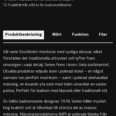
Toalettstolar
Fraktfritt från 495 kr för badrumstillbehör
Golvstående toalettstol
Vägghängd toalettstol
Produktbeskrivning
Mått
Funktion
Filer
Vår serie Stockholm monteras med synliga skruvar, vilket
förstärker det traditionella uttrycket och lyfter fram
omsorgen i varje detalj. Serien finns i krom i hela sortimentet.
Toalettpappershållare
Utvalda produkter erbjuds även i polerad nickel – en något
varmare ton jämfört med krom – samt i polerad obehandlad
Krokar
mässing, en levande yta som med tiden utvecklar en vacker
patina. Perfekt för badrum med klassisk eller traditionell stil.
Handduksringar
En tidlös badrumsserie designas 1978. Serien håller mycket
hög kvalitet och är tillverkad till största del av massiv
Handduksstänger
mässing. Mässingsprodukterna (MP) är polerade blanka från