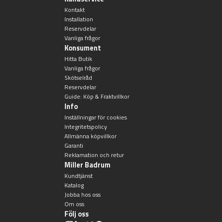
Övriga badrumstillbehör
Kontakt
Installation
Reservdelar
Vanliga frågor
Konsument
Hitta Butik
Vanliga frågor
Skötselråd
Reservdelar
Guide: Köp & Fraktvillkor
Info
Inställningar för cookies
Integritetspolicy
Allmänna köpvillkor
Garanti
Reklamation och retur
Miller Badrum
Kundtjänst
Katalog
Jobba hos oss
Om oss
Följ oss