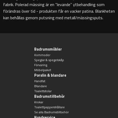
fabrik. Polerad mässing är en ”levande” ytbehandling som
Badkarshandtag
förändras över tid - produkten får en vacker patina. Blankheten
kan behållas genom putsning med metall/mässingsputs.
Duschkorgar
Hyllor
Badrumsmöbler
Sminkspeglar
Kommoder
Speglar & spegelskåp
Speglar utan belysning
Förvaring
Möbelpaket
Porslin & blandare
Toalettborstset
Handfat
Blandare
Toalettstolar
Belysning
Badrumstillbehör
Krokar
Handtag & knoppar
Toalettpappershållare
Se alla Badrumstillbehör
Kundservice