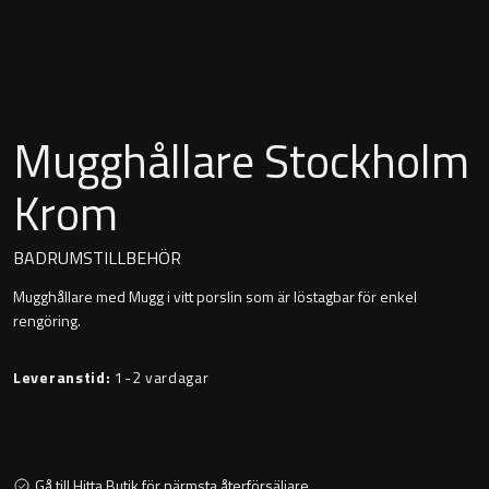
Montana
Heltäckande handfat
Orlando
Fristående handfat
Signature
Mugghållare Stockholm
Underlimmat handfat
Stockholm
Krom
Handfat med piedestal
BADRUMSTILLBEHÖR
Mugghållare med Mugg i vitt porslin som är löstagbar för enkel
Blandare
rengöring.
Tvättställsblandare
Leveranstid:
1-2 vardagar
Bottenventiler
Gå till Hitta Butik för närmsta återförsäljare