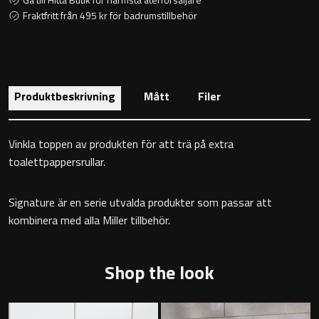
Toalettstolar
Fraktfritt från 495 kr för badrumstillbehör
Golvstående toalettstol
Vägghängd toalettstol
Produktbeskrivning
Mått
Filer
Vinkla toppen av produkten för att trä på extra
toalettpappersrullar.
Toalettpappershållare
Signature är en serie utvalda produkter som passar att
kombinera med alla Miller tillbehör.
Krokar
Handduksringar
Shop the look
Handduksstänger