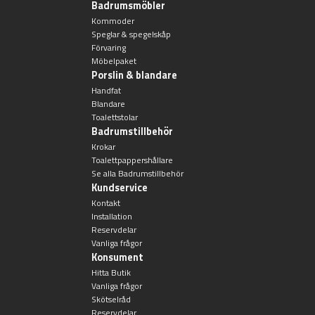
Badrumsmöbler
Kommoder
Speglar & spegelskåp
Förvaring
Möbelpaket
Porslin & blandare
Handfat
Blandare
Toalettstolar
Badrumstillbehör
Krokar
Toalettpappershållare
Se alla Badrumstillbehör
Kundservice
Kontakt
Installation
Reservdelar
Vanliga frågor
Konsument
Hitta Butik
Vanliga frågor
Skötselråd
Reservdelar