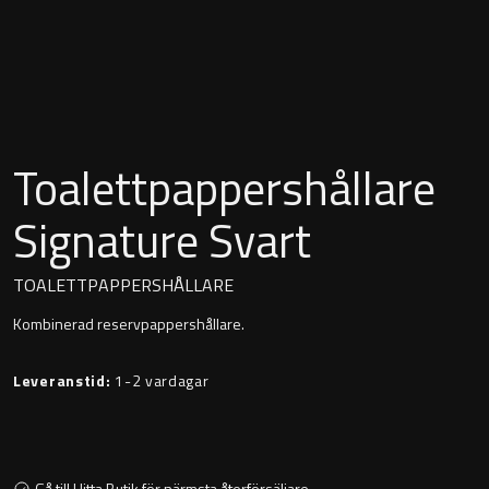
Montana
Heltäckande handfat
Orlando
Fristående handfat
Signature
Underlimmat handfat
Toalettpappershållare
Stockholm
Handfat med piedestal
Signature Svart
TOALETTPAPPERSHÅLLARE
Blandare
Kombinerad reservpappershållare.
Tvättställsblandare
Leveranstid:
1-2 vardagar
Bottenventiler
Gå till Hitta Butik för närmsta återförsäljare