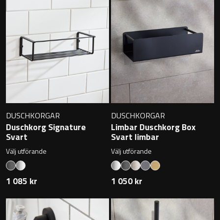
Badkarshandtag
Duschkorgar
Hyllor
Sminkspeglar
DUSCHKORGAR
DUSCHKORGAR
Speglar utan belysning
Duschkorg Signature
Limbar Duschkorg Box
Svart
Svart limbar
Toalettborstset
Välj utförande
Välj utförande
Belysning
1 085 kr
1 050 kr
Handtag & knoppar