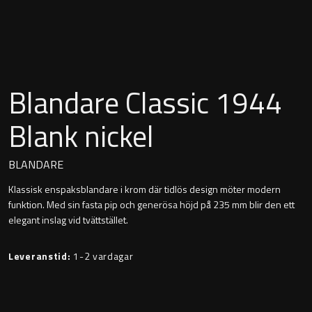
Montana
Heltäckande handfat
Orlando
Fristående handfat
Signature
Blandare Classic 1944
Underlimmat handfat
Stockholm
Blank nickel
Handfat med piedestal
BLANDARE
Klassisk enspaksblandare i krom där tidlös design möter modern
Blandare
funktion. Med sin fasta pip och generösa höjd på 235 mm blir den ett
elegant inslag vid tvättstället.
Tvättställsblandare
Leveranstid:
1-2 vardagar
Bottenventiler