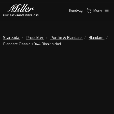
Kundvagn
Meny
Produkter
Serier
Ambient Speglar
Kommoder
Startsida
Produkter
Porslin & Blandare
Blandare
Blandare Classic 1944 Blank nickel
Inspiration
City
Möbelpaket
Hitta
Classic Porslin
återförsäljare
Kensington
Spegelskåp
London
Linear Led Spegelskåp
New York
Kundservice
Sky Spegelskåp