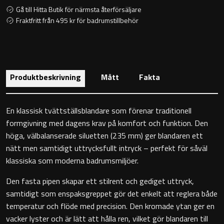
Toalettstolar
Gå till Hitta Butik för närmsta återförsäljare
Fraktfritt från 495 kr för badrumstillbehör
Golvstående toalettstol
Vägghängd toalettstol
Produktbeskrivning
Mått
Fakta
En klassisk tvättställsblandare som förenar traditionell
formgivning med dagens krav på komfort och funktion. Den
Toalettpappershållare
höga, välbalanserade siluetten (235 mm) ger blandaren ett
nätt men samtidigt uttrycksfullt intryck – perfekt för såväl
Krokar
klassiska som moderna badrumsmiljöer.
Den fasta pipen skapar ett stilrent och gediget uttryck,
Handduksringar
samtidigt som enspaksgreppet gör det enkelt att reglera både
temperatur och flöde med precision. Den kromade ytan ger en
Handduksstänger
vacker lyster och är lätt att hålla ren, vilket gör blandaren till