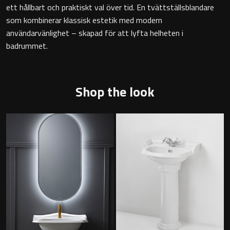
ett hållbart och praktiskt val över tid. En tvättställsblandare
Badkarshandtag
som kombinerar klassisk estetik med modern
användarvänlighet – skapad för att lyfta helheten i
Duschkorgar
badrummet.
Hyllor
Shop the look
Sminkspeglar
Speglar utan belysning
Toalettborstset
Belysning
Handtag & knoppar