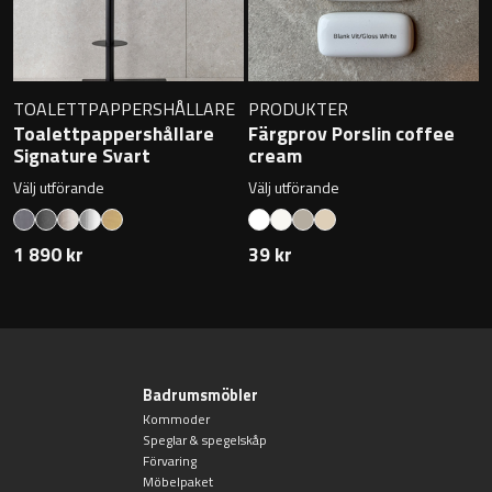
TOALETTPAPPERSHÅLLARE
PRODUKTER
Toalettpappershållare
Färgprov Porslin coffee
Signature Svart
cream
Välj utförande
Välj utförande
1 890 kr
39 kr
Badrumsmöbler
Kommoder
Speglar & spegelskåp
Förvaring
Möbelpaket