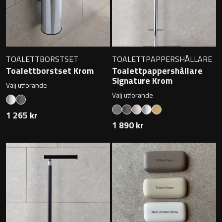
Övriga badrumstillbehör
TOALETTBORSTSET
TOALETTPAPPERSHÅLLARE
Toalettborstset Krom
Toalettpappershållare
Signature Krom
Välj utförande
Välj utförande
1 265 kr
1 890 kr