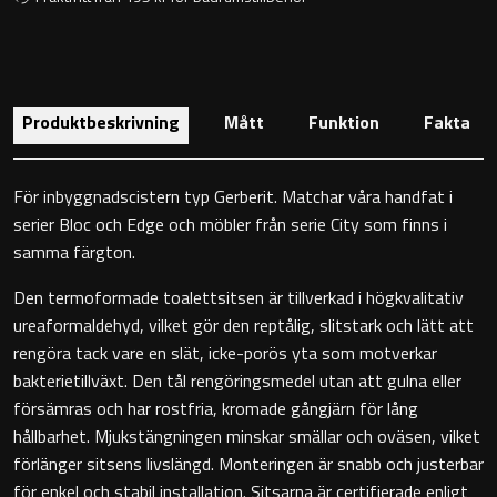
Toalettstolar
Golvstående toalettstol
Produktbeskrivning
Mått
Funktion
Fakta
Vägghängd toalettstol
För inbyggnadscistern typ Gerberit. Matchar våra handfat i
serier Bloc och Edge och möbler från serie City som finns i
samma färgton.
Toalettpappershållare
Den termoformade toalettsitsen är tillverkad i högkvalitativ
ureaformaldehyd, vilket gör den reptålig, slitstark och lätt att
rengöra tack vare en slät, icke-porös yta som motverkar
Krokar
bakterietillväxt. Den tål rengöringsmedel utan att gulna eller
försämras och har rostfria, kromade gångjärn för lång
Handduksringar
hållbarhet. Mjukstängningen minskar smällar och oväsen, vilket
förlänger sitsens livslängd. Monteringen är snabb och justerbar
Handduksstänger
för enkel och stabil installation. Sitsarna är certifierade enligt