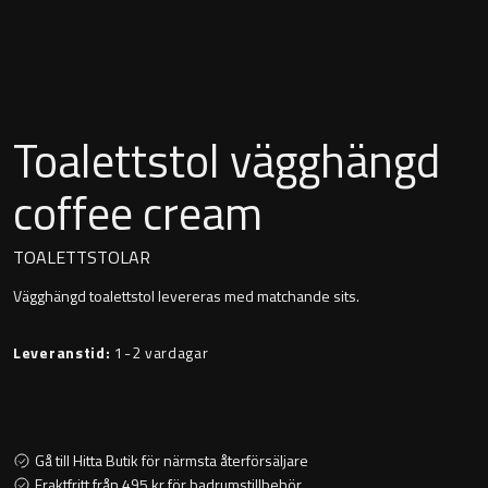
Montana
Heltäckande handfat
Orlando
Fristående handfat
Signature
Toalettstol vägghängd
Underlimmat handfat
Stockholm
coffee cream
Handfat med piedestal
TOALETTSTOLAR
Vägghängd toalettstol levereras med matchande sits.
Blandare
Leveranstid:
1-2 vardagar
Tvättställsblandare
Bottenventiler
Gå till Hitta Butik för närmsta återförsäljare
Fraktfritt från 495 kr för badrumstillbehör