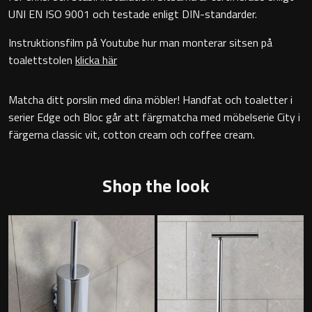
UNI EN ISO 9001 och testade enligt DIN-standarder.
Badkarshandtag
Instruktionsfilm på Youtube hur man monterar sitsen på
Duschkorgar
toalettstolen
klicka här
Hyllor
Matcha ditt porslin med dina möbler! Handfat och toaletter i
serier Edge och Bloc går att färgmatcha med möbelserie City i
Sminkspeglar
färgerna classic vit, cotton cream och coffee cream.
Speglar utan belysning
Shop the look
Toalettborstset
Belysning
Handtag & knoppar