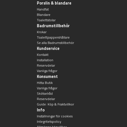
Porslin & blandare
Handfat
Blandare
Toalettstolar
Badrumstillbehör
Krokar
Toalettpappershållare
Se alla Badrumstillbehör
Kundservice
Kontakt
Installation
Reservdelar
Vanliga frågor
Konsument
Hitta Butik
Vanliga frågor
Skötselråd
Reservdelar
Guide: Köp & Fraktvillkor
Info
Inställningar för cookies
Integritetspolicy
Allmänna köpvillkor