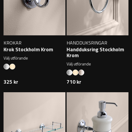
Toalettstolar
Golvstående toalettstol
Vägghängd toalettstol
KROKAR
HANDDUKSRINGAR
Krok Stockholm Krom
Handduksring Stockholm
Krom
Välj utförande
Välj utförande
Toalettpappershållare
325 kr
710 kr
Krokar
Handduksringar
Handduksstänger