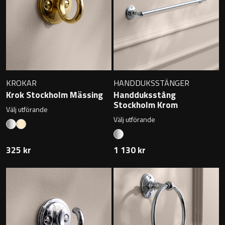
Montana
Heltäckande handfat
Orlando
Fristående handfat
Signature
Underlimmat handfat
KROKAR
HANDDUKSSTÄNGER
Stockholm
Krok Stockholm Mässing
Handduksstång
Handfat med piedestal
Stockholm Krom
Välj utförande
Välj utförande
Blandare
325 kr
1 130 kr
Tvättställsblandare
Bottenventiler