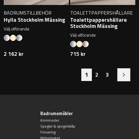
BADRUMSTILLBEHÖR
TOALETTPAPPERSHÅLLARE
Hylla Stockholm Mässing
Toalettpappershållare
Stockholm Mässing
Välj utförande
Välj utförande
2 162 kr
715 kr
1
2
3
Badrumsmöbler
Kommoder
Speglar & spegelskåp
Förvaring
Möbelpaket