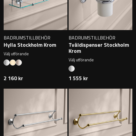
Badkarshandtag
Duschkorgar
BADRUMSTILLBEHÖR
BADRUMSTILLBEHÖR
Hyllor
Hylla Stockholm Krom
Tvåldispenser Stockholm
Krom
Välj utförande
Sminkspeglar
Välj utförande
Speglar utan belysning
2 160 kr
1 555 kr
Toalettborstset
Belysning
Handtag & knoppar