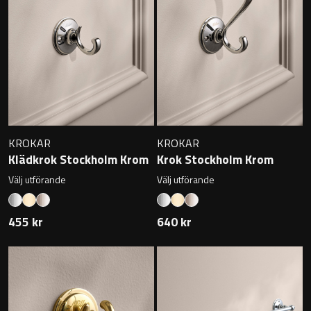
Sky Spegelskåp
Kontakt
Speglar
Traditional
Katalog
Ambient Speglar
Kampanj
Projektsortiment
Förvaring
Atlanta
KROKAR
KROKAR
Klädkrok Stockholm Krom
Krok Stockholm Krom
Högskåp
Skötselråd
Bond
Välj utförande
Välj utförande
Förvaringsskåp
Om Oss
Boston
455 kr
640 kr
Reservdelar
Metro
Outlet
Miami
Handfat